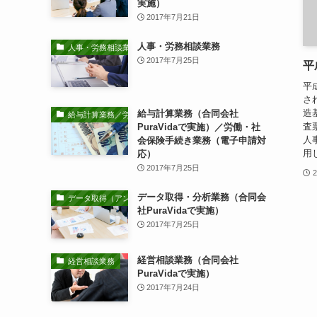
実施）
2017年7月21日
人事・労務相談業務
人事・労務相談業務
2017年7月25日
平
平
さ
造
給与計算業務（合同会社
給与計算業務／労働・社会保険手続き業務
査
PuraVidaで実施）／労働・社
人
会保険手続き業務（電子申請対
用
応）
2017年7月25日
データ取得・分析業務（合同会
データ取得（アンケート調査等）・分析業務
社PuraVidaで実施）
2017年7月25日
経営相談業務（合同会社
経営相談業務
PuraVidaで実施）
2017年7月24日