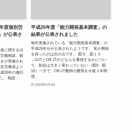
6年度個別労
平成26年度「能力開発基本調査」の
」が公表さ
結果が公表されました
毎年実施されている「能力開発基本調査」の
平成26年分が公表されたようです。 私が興味
促進に関する法
を持ったのは次の点です。 図９、図１０
は労働相談、助
→OJTとOff-JTのどちらを重視するかについ
続きが実施され
て、割合は大きく変わっていない（図9、図
厚生労働省より
10）一方で、Off-JT費用の費用を今後３年間
成26年の施行
増...
 相談...
2015年4月4日