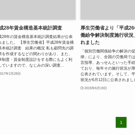
成28年賃金構造基本統計調査
厚生労働省より「平成2
働紛争解決制度施行状況
成28年の賃金構造基本統計調査結果が公表
れました
れました。 【厚生労働省】平成28年賃金構
基本統計調査 結果の概況 私も顧問先の調
「個別労働関係紛争の解決の
票を作成するなどの関わりがあり、また、
律」により、全国の労働局で
事制度・賃金制度設計をする際にもよく利
言指導、あっせんといった手
していますので、なじみの深い調査...
ており、毎年その施行状況が
公表されています。そして、平
2017年2月28日
状況が6月12日に公表されました。
2015年6月19日
1