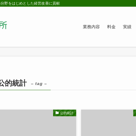
務分野をはじめとした経営改善に貢献
業務内容
料金
実績
公的統計
– tag –
公的統計